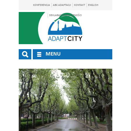
KONFERENCJA
ABC ADAPTACJI
KONTAKT
ENGLISH
DEKLARACJA DOSTĘPNOŚCI
MENU