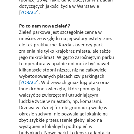
(poniżej 15%). Takie dane odczytamy z badań
dotyczących jakości życia w Warszawie
[
ZOBACZ
].
Po co nam nowa zieleń?
Zieleń parkowa jest szczególnie cenna w
mieście, ze względu na jej walory estetyczne,
ale też praktyczne. Każdy skwer czy park
zmienia nie tylko krajobraz miasta, ale także
jego mikroklimat. W gęsto zarośniętym parku
temperatura w upalnie dni może być nawet
kilkanaście stopni niższa, niż na całkowicie
wybetonowanych placach czy parkingach
[
ZOBACZ
]. W drzewach gniazdują ptaki oraz
inne drobne zwierzęta, które pomagają
walczyć ze zwierzętami utrudniającymi
ludzkie życie w miastach, np. komarami.
Drzewa w różnej formie gromadzą wodę w
okresie suchym, nie pozwalając lokalnie na
zbyt szybkie przesuszenie gleby, albo na
wystąpienie lokalnych podtopień w
budynkach. Nowe parki, to lepsza adaptacja