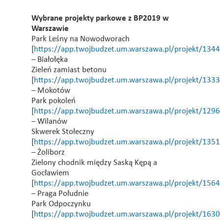
Wybrane projekty parkowe z BP2019 w
Warszawie
Park Leśny na Nowodworach
[
https://app.twojbudzet.um.warszawa.pl/projekt/134
– Białołęka
Zieleń zamiast betonu
[
https://app.twojbudzet.um.warszawa.pl/projekt/133
– Mokotów
Park pokoleń
[
https://app.twojbudzet.um.warszawa.pl/projekt/129
– Wilanów
Skwerek Stołeczny
[
https://app.twojbudzet.um.warszawa.pl/projekt/135
– Żoliborz
Zielony chodnik między Saską Kępą a
Gocławiem
[
https://app.twojbudzet.um.warszawa.pl/projekt/156
– Praga Południe
Park Odpoczynku
[
https://app.twojbudzet.um.warszawa.pl/projekt/163