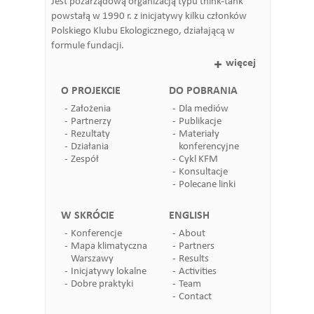
Jest pozarządową organizacją typu think-tank
powstałą w 1990 r. z inicjatywy kilku członków
Polskiego Klubu Ekologicznego, działającą w
formule fundacji.
więcej
O PROJEKCIE
DO POBRANIA
Założenia
Dla mediów
Partnerzy
Publikacje
Rezultaty
Materiały
Działania
konferencyjne
Zespół
Cykl KFM
Konsultacje
Polecane linki
W SKRÓCIE
ENGLISH
Konferencje
About
Mapa klimatyczna
Partners
Warszawy
Results
Inicjatywy lokalne
Activities
Dobre praktyki
Team
Contact