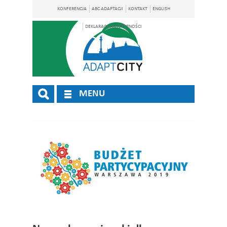
KONFERENCJA
ABC ADAPTACJI
KONTAKT
ENGLISH
DEKLARACJA DOSTĘPNOŚCI
MENU