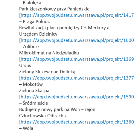
– Białołęka
Park kieszonkowy przy Panieńskiej
[
https://app.twojbudzet.um.warszawa.pl/projekt/141
– Praga Północ
Rewitalizacja placu pomiędzy CH Merkury a
Urzędem Dzielnicy
[
https://app.twojbudzet.um.warszawa.pl/projekt/160
– Żoliborz
Mikroklimat na Niedźwiadku
[
https://app.twojbudzet.um.warszawa.pl/projekt/136
Ursus
Zielony Służew nad Dolinką
[
https://app.twojbudzet.um.warszawa.pl/projekt/137
– Mokotów
Zielona Skarpa
[
https://app.twojbudzet.um.warszawa.pl/projekt/159
– Śródmieście
Budujemy nowy park na Woli – rejon
Człuchowska-Olbrachta
[
https://app.twojbudzet.um.warszawa.pl/projekt/136
– Wola