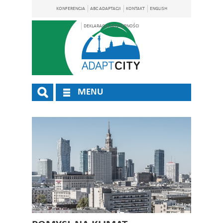
KONFERENCJA
ABC ADAPTACJI
KONTAKT
ENGLISH
DEKLARACJA DOSTĘPNOŚCI
MENU