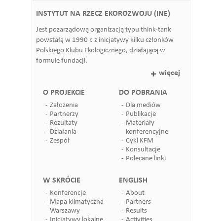
INSTYTUT NA RZECZ EKOROZWOJU (INE)
Jest pozarządową organizacją typu think-tank
powstałą w 1990 r. z inicjatywy kilku członków
Polskiego Klubu Ekologicznego, działającą w
formule fundacji.
więcej
O PROJEKCIE
DO POBRANIA
Założenia
Dla mediów
Partnerzy
Publikacje
Rezultaty
Materiały
Działania
konferencyjne
Zespół
Cykl KFM
Konsultacje
Polecane linki
W SKRÓCIE
ENGLISH
Konferencje
About
Mapa klimatyczna
Partners
Warszawy
Results
Inicjatywy lokalne
Activities