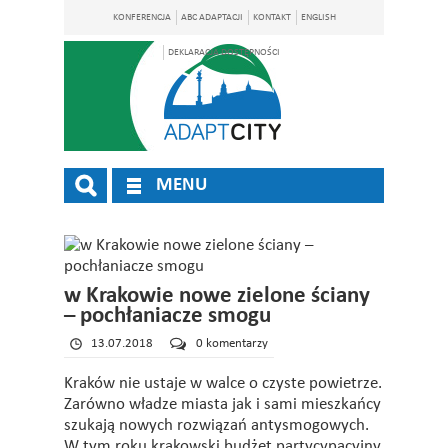
KONFERENCJA
ABC ADAPTACJI
KONTAKT
ENGLISH
DEKLARACJA DOSTĘPNOŚCI
MENU
w Krakowie nowe zielone ściany
– pochłaniacze smogu
13.07.2018
0 komentarzy
Kraków nie ustaje w walce o czyste powietrze.
Zarówno władze miasta jak i sami mieszkańcy
szukają nowych rozwiązań antysmogowych.
W tym roku krakowski budżet partycypacyjny