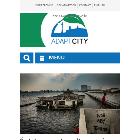
KONFERENCJA
ABC ADAPTACJI
KONTAKT
ENGLISH
DEKLARACJA DOSTĘPNOŚCI
MENU