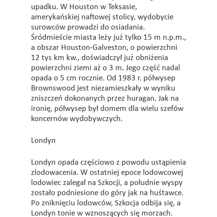
upadku. W Houston w Teksasie,
amerykańskiej naftowej stolicy, wydobycie
surowców prowadzi do osiadania.
Śródmieście miasta leży już tylko 15 m n.p.m.,
a obszar Houston-Galveston, o powierzchni
12 tys km kw., doświadczył już obniżenia
powierzchni ziemi aż o 3 m. Jego część nadal
opada o 5 cm rocznie. Od 1983 r. półwysep
Brownswood jest niezamieszkały w wyniku
zniszczeń dokonanych przez huragan. Jak na
ironię, półwysep był domem dla wielu szefów
koncernów wydobywczych.
Londyn
Londyn opada częściowo z powodu ustąpienia
zlodowacenia. W ostatniej epoce lodowcowej
lodowiec zalegał na Szkocji, a południe wyspy
zostało podniesione do góry jak na huśtawce.
Po zniknięciu lodowców, Szkocja odbija się, a
Londyn tonie w wznoszących się morzach.