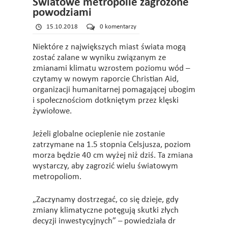
Światowe metropolie zagrożone
powodziami
15.10.2018
0 komentarzy
Niektóre z największych miast świata mogą
zostać zalane w wyniku związanym ze
zmianami klimatu wzrostem poziomu wód –
czytamy w nowym raporcie Christian Aid,
organizacji humanitarnej pomagającej ubogim
i społecznościom dotkniętym przez klęski
żywiołowe.
Jeżeli globalne ocieplenie nie zostanie
zatrzymane na 1.5 stopnia Celsjusza, poziom
morza będzie 40 cm wyżej niż dziś. Ta zmiana
wystarczy, aby zagrozić wielu światowym
metropoliom.
„Zaczynamy dostrzegać, co się dzieje, gdy
zmiany klimatyczne potęgują skutki złych
decyzji inwestycyjnych” – powiedziała dr