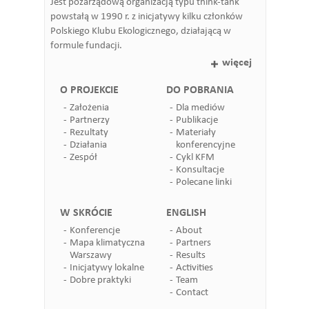
Jest pozarządową organizacją typu think-tank
powstałą w 1990 r. z inicjatywy kilku członków
Polskiego Klubu Ekologicznego, działającą w
formule fundacji.
więcej
O PROJEKCIE
DO POBRANIA
Założenia
Dla mediów
Partnerzy
Publikacje
Rezultaty
Materiały
Działania
konferencyjne
Zespół
Cykl KFM
Konsultacje
Polecane linki
W SKRÓCIE
ENGLISH
Konferencje
About
Mapa klimatyczna
Partners
Warszawy
Results
Inicjatywy lokalne
Activities
Dobre praktyki
Team
Contact