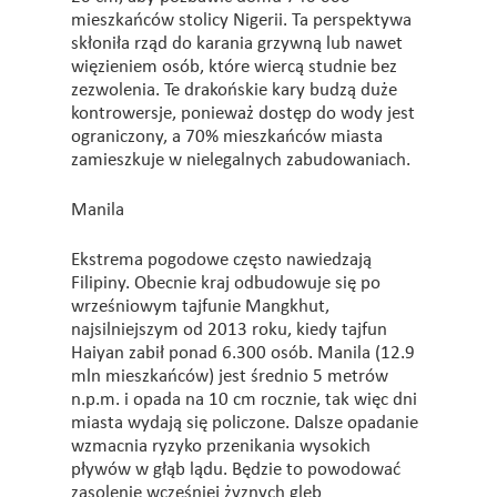
mieszkańców stolicy Nigerii. Ta perspektywa
skłoniła rząd do karania grzywną lub nawet
więzieniem osób, które wiercą studnie bez
zezwolenia. Te drakońskie kary budzą duże
kontrowersje, ponieważ dostęp do wody jest
ograniczony, a 70% mieszkańców miasta
zamieszkuje w nielegalnych zabudowaniach.
Manila
Ekstrema pogodowe często nawiedzają
Filipiny. Obecnie kraj odbudowuje się po
wrześniowym tajfunie Mangkhut,
najsilniejszym od 2013 roku, kiedy tajfun
Haiyan zabił ponad 6.300 osób. Manila (12.9
mln mieszkańców) jest średnio 5 metrów
n.p.m. i opada na 10 cm rocznie, tak więc dni
miasta wydają się policzone. Dalsze opadanie
wzmacnia ryzyko przenikania wysokich
pływów w głąb lądu. Będzie to powodować
zasolenie wcześniej żyznych gleb