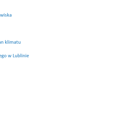
owiska
an klimatu
go w Lublinie