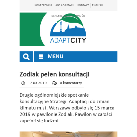
KONFERENCJA
ABC ADAPTACJI
KONTAKT
ENGLISH
DEKLARACJA DOSTĘPNOŚCI
MENU
Zodiak pełen konsultacji
17.03.2019
0 komentarzy
Drugie ogólnomiejskie spotkanie
konsultacyjne Strategii Adaptacji do zmian
klimatu m.st. Warszawy odbyło się 15 marca
2019 w pawilonie Zodiak. Pawilon w całości
zapełnił się ludźmi.