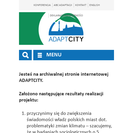
KONFERENCJA
ABC ADAPTACJI
KONTAKT
ENGLISH
DEKLARACJA DOSTĘPNOŚCI
MENU
Jesteś na archiwalnej stronie internetowej
ADAPTCITY.
Założono następujące rezultaty realizacji
projektu:
przyczynimy się do zwiększenia
świadomości władz polskich miast dot.
problematyki zmian klimatu – szacujemy,
że w badaniach socjologicznych o 5