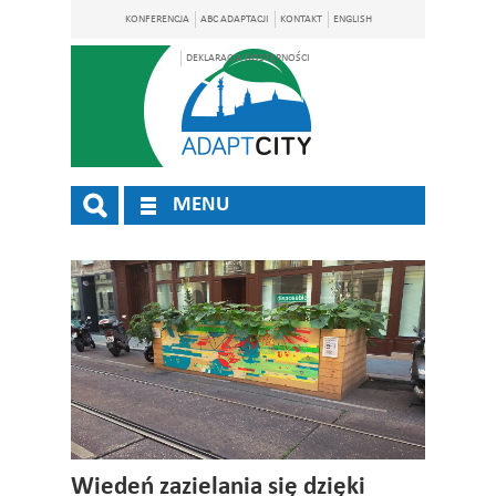
KONFERENCJA
ABC ADAPTACJI
KONTAKT
ENGLISH
DEKLARACJA DOSTĘPNOŚCI
MENU
Wiedeń zazielania się dzięki