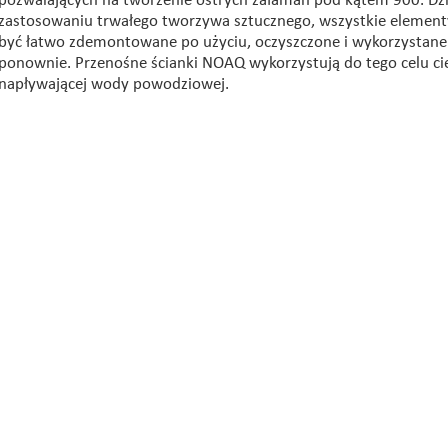
pozwalających na tworzenie ostrych załamań pod kątem 900.
Dz
zastosowaniu trwałego tworzywa sztucznego, wszystkie elemen
być łatwo zdemontowane po użyciu, oczyszczone i wykorzystane
ponownie. Przenośne ścianki NOAQ wykorzystują do tego celu ci
napływającej wody powodziowej.