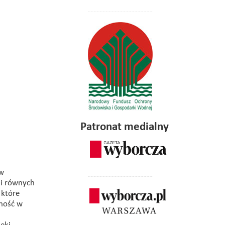
Patronat medialny
 w
 i równych
 które
ność w