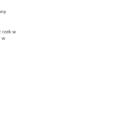
ony
ż rzek w
y w