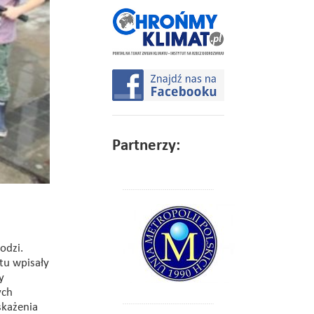
Partnerzy:
odzi.
tu wpisały
y
ych
skażenia