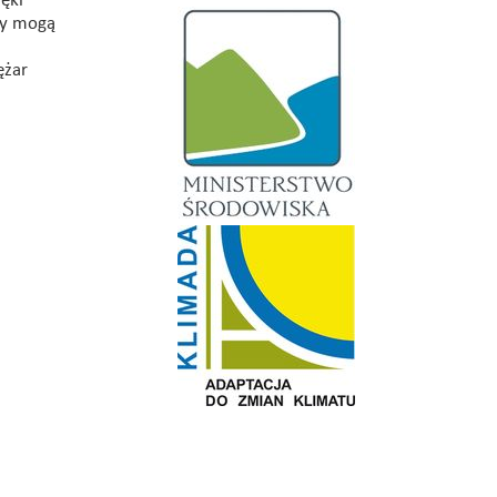
ięki
ty mogą
ężar