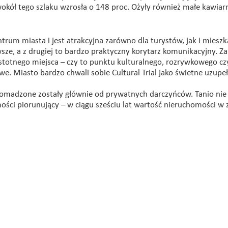
kół tego szlaku wzrosła o 148 proc. Ożyły również małe kawiarn
ntrum miasta i jest atrakcyjna zarówno dla turystów, jak i miesz
wsze, a z drugiej to bardzo praktyczny korytarz komunikacyjny. Za
totnego miejsca – czy to punktu kulturalnego, rozrywkowego cz
e. Miasto bardzo chwali sobie Cultural Trial jako świetne uzupeł
omadzone zostały głównie od prywatnych darczyńców. Tanio nie 
ości piorunujący – w ciągu sześciu lat wartość nieruchomości w 