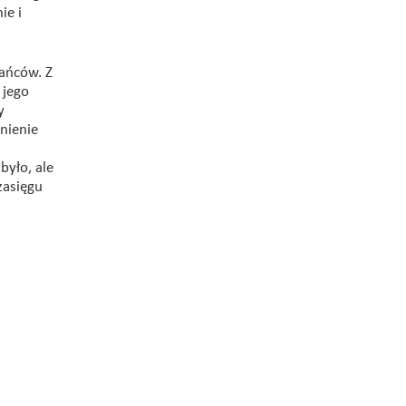
ie i
kańców. Z
 jego
y
nienie
było, ale
zasięgu