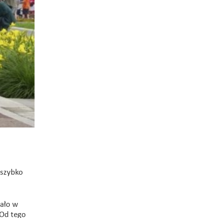
 szybko
tało w
 Od tego