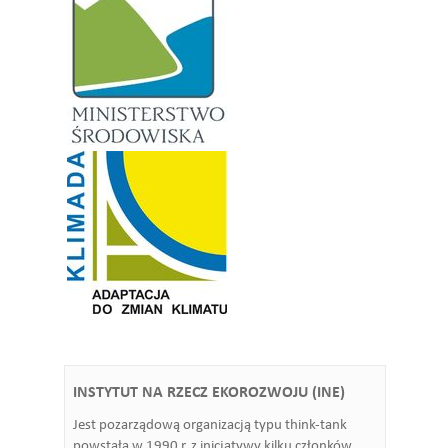
INSTYTUT NA RZECZ EKOROZWOJU (INE)
Jest pozarządową organizacją typu think-tank
powstałą w 1990 r. z inicjatywy kilku członków