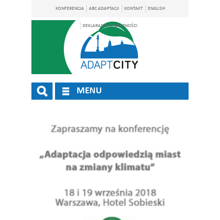
KONFERENCJA
ABC ADAPTACJI
KONTAKT
ENGLISH
DEKLARACJA DOSTĘPNOŚCI
MENU