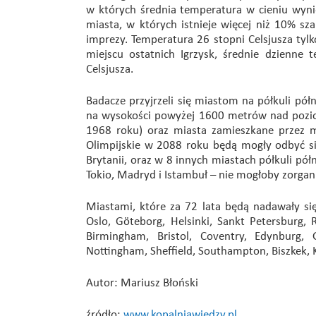
w których średnia temperatura w cieniu wynie
miasta, w których istnieje więcej niż 10% sza
imprezy. Temperatura 26 stopni Celsjusza tyl
miejscu ostatnich Igrzysk, średnie dzienne 
Celsjusza.
Badacze przyjrzeli się miastom na półkuli pół
na wysokości powyżej 1600 metrów nad pozi
1968 roku) oraz miasta zamieszkane przez mn
Olimpijskie w 2088 roku będą mogły odbyć si
Brytanii, oraz w 8 innych miastach półkuli półn
Tokio, Madryd i Istambuł – nie mogłoby zorgan
Miastami, które za 72 lata będą nadawały się 
Oslo, Göteborg, Helsinki, Sankt Petersburg,
Birmingham, Bristol, Coventry, Edynburg, G
Nottingham, Sheffield, Southampton, Biszkek, K
Autor: Mariusz Błoński
źródło:
www.kopalniawiedzy.pl