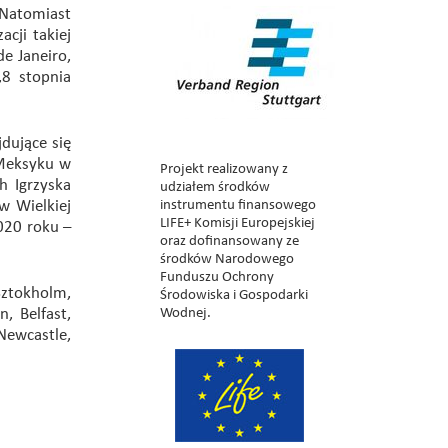
 Natomiast
cji takiej
e Janeiro,
,8 stopnia
dujące się
Meksyku w
Projekt realizowany z
h Igrzyska
udziałem środków
w Wielkiej
instrumentu finansowego
LIFE+ Komisji Europejskiej
2020 roku –
oraz dofinansowany ze
środków Narodowego
Funduszu Ochrony
Sztokholm,
Środowiska i Gospodarki
, Belfast,
Wodnej.
Newcastle,