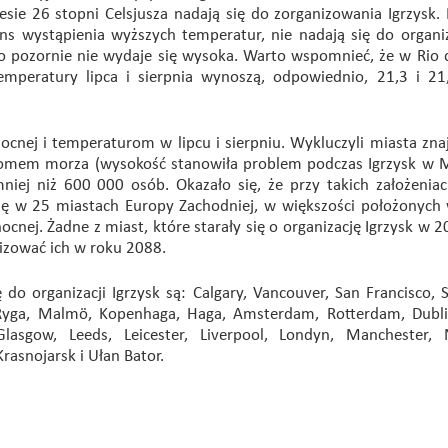
sie 26 stopni Celsjusza nadają się do zorganizowania Igrzysk.
ns wystąpienia wyższych temperatur, nie nadają się do organiza
ko pozornie nie wydaje się wysoka. Warto wspomnieć, że w Rio d
temperatury lipca i sierpnia wynoszą, odpowiednio, 21,3 i 21
nocnej i temperaturom w lipcu i sierpniu. Wykluczyli miasta znaj
omem morza (wysokość stanowiła problem podczas Igrzysk w 
iej niż 600 000 osób. Okazało się, że przy takich założeniac
ę w 25 miastach Europy Zachodniej, w większości położonych 
ocnej. Żadne z miast, które starały się o organizację Igrzysk w 
izować ich w roku 2088.
do organizacji Igrzysk są: Calgary, Vancouver, San Francisco, 
 Ryga, Malmö, Kopenhaga, Haga, Amsterdam, Rotterdam, Dublin
lasgow, Leeds, Leicester, Liverpool, Londyn, Manchester, 
rasnojarsk i Ułan Bator.