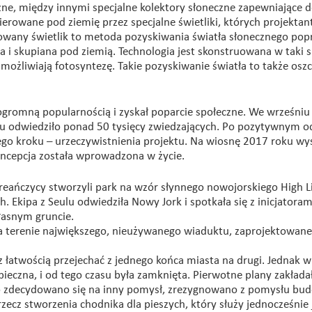
zne, między innymi specjalne kolektory słoneczne zapewniające 
skierowane pod ziemię przez specjalne świetliki, których projektan
wany świetlik to metoda pozyskiwania światła słonecznego pop
a i skupiana pod ziemią. Technologia jest skonstruowana w taki 
umożliwiają fotosyntezę. Takie pozyskiwanie światła to także osz
 ogromną popularnością i zyskał poparcie społeczne. We wrześniu 
ku odwiedziło ponad 50 tysięcy zwiedzających. Po pozytywnym o
ego kroku – urzeczywistnienia projektu. Na wiosnę 2017 roku w
oncepcja została wprowadzona w życie.
reańczycy stworzyli park na wzór słynnego nowojorskiego High L
. Ekipa z Seulu odwiedziła Nowy Jork i spotkała się z inicjatoram
łasnym gruncie.
a terenie największego, nieużywanego wiaduktu, zaprojektowane
 łatwością przejechać z jednego końca miasta na drugi. Jednak w
ieczna, i od tego czasu była zamknięta. Pierwotne plany zakłada
o zdecydowano się na inny pomysł, zrezygnowano z pomysłu bu
ecz stworzenia chodnika dla pieszych, który służy jednocześnie 