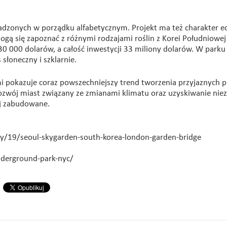
sadzonych w porządku alfabetycznym. Projekt ma też charakter e
 mogą się zapoznać z różnymi rodzajami roślin z Korei Południowe
0 000 dolarów, a całość inwestycji 33 miliony dolarów. W parku 
 słoneczny i szklarnie.
 pokazuje coraz powszechniejszy trend tworzenia przyjaznych p
ozwój miast związany ze zmianami klimatu oraz uzyskiwanie niez
ej zabudowane.
y/19/seoul-skygarden-south-korea-london-garden-bridge
nderground-park-nyc/