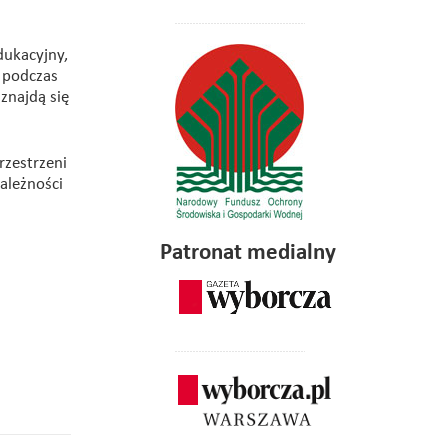
dukacyjny,
j podczas
znajdą się
rzestrzeni
ależności
Patronat medialny