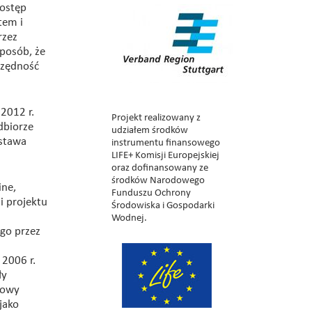
dostęp
tem i
rzez
sposób, że
czędność
2012 r.
Projekt realizowany z
dbiorze
udziałem środków
ystawa
instrumentu finansowego
LIFE+ Komisji Europejskiej
oraz dofinansowany ze
środków Narodowego
ine,
Funduszu Ochrony
i projektu
Środowiska i Gospodarki
Wodnej.
go przez
 2006 r.
ły
dowy
jako