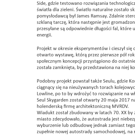
Side, gdzie testowano rozwiązania technologic
światła dla zieleni. Światło naturalne zostało 
pomysłodawcą był James Ramsay. Zdalnie stero
szklaną tarczę, która następnie jest gromadzon
przesyłane są odpowiednie długości fal, które 
energii.
Projekt w okresie eksperymentów i cieszył się
otwarto wystawę, którą przez pierwsze pół ro
społecznym koncepcji przystąpiono do ostatni
została zamknięta, by przedstawiona na niej k
Podobny projekt powstał także Seulu, gdzie Ko
ciągnący się na nieużywanych torach kolejowych
Lowline, po to by wdrożyć to rozwiązanie na w
Seul Skygarden został otwarty 20 maja 2017 n
holenderską firmę architektoniczną MVRDV.
Wiadukt został zbudowany w latach 70. XX by z
miasto zdecydowało, że autostrada jest niebezp
wyburzenie lub odbudowę jednak zamiast teg
zupełnie nowej autostrady samochodowej, na rz