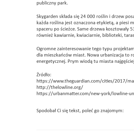
publiczny park.
Skygarden składa się 24 000 roślin i drzew po
każda roślina jest oznaczona etykietą, a piesi
spaceru po ścieżce. Same drzewa kosztowały 53
również kawiarnie, kwiaciarnie, biblioteki, taras
Ogromne zainteresowanie tego typu projektami
dla mieszkańców miast. Nowa urbanizacja to r
energetycznej. Prym wiodą tu miasta najgęści
Źródło:
https://www.theguardian.com/cities/2017/ma
http://thelowline.org/
https://urbanmatter.com/new-york/lowline-u
Spodobał Ci się tekst, poleć go znajomym: