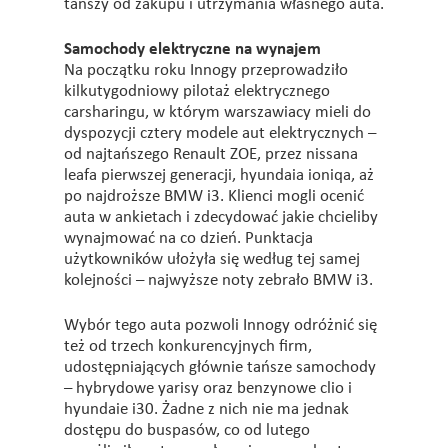
tańszy od zakupu i utrzymania własnego auta.
Samochody elektryczne na wynajem
Na początku roku Innogy przeprowadziło
kilkutygodniowy pilotaż elektrycznego
carsharingu, w którym warszawiacy mieli do
dyspozycji cztery modele aut elektrycznych –
od najtańszego Renault ZOE, przez nissana
leafa pierwszej generacji, hyundaia ioniqa, aż
po najdroższe BMW i3. Klienci mogli ocenić
auta w ankietach i zdecydować jakie chcieliby
wynajmować na co dzień. Punktacja
użytkowników ułożyła się według tej samej
kolejności – najwyższe noty zebrało BMW i3.
Wybór tego auta pozwoli Innogy odróżnić się
też od trzech konkurencyjnych firm,
udostępniających głównie tańsze samochody
– hybrydowe yarisy oraz benzynowe clio i
hyundaie i30. Żadne z nich nie ma jednak
dostępu do buspasów, co od lutego