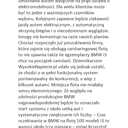
umożliwiła autom wyłącznie na prąd ustawa o
elektromobilności. Dla wielu klientów może
być to jeden z ważniejszych czynników
wyboru. Kolejnymi zapewne będzie ciekawość
jazdy autem elektrycznym, z automatyczną
skrzynią biegów i o niecodziennym wyglądzie.
Innogy nie komentuje na razie swoich planów.
Chociaż rozpoczęło już poszukiwania firmy,
która zajmie się obsługą carsharingowej floty,
to nie ujawnia także ile egzemplarzy BMW i3
chce na początek zamówić. Dziennikarzom
WysokieNapiecie.pl udało się jednak ustalić,
że chodzi o w pełni funkcjonalny system
porównywalny do konkurencji, a więc z
kilkuset autami. Mniejsza flota nie miałaby
sensu ekonomicznego. Ze względu na
zdolności produkcyjne BMW
najprawdopodobniej będzie to oznaczało
start systemu z około setką aut i
systematyczne zwiększanie ich liczby. – Czas
oczekiwania w BMW na flotę 100 modeli i3 to
wynosi około trzy miesiące – mówi Krzysztof