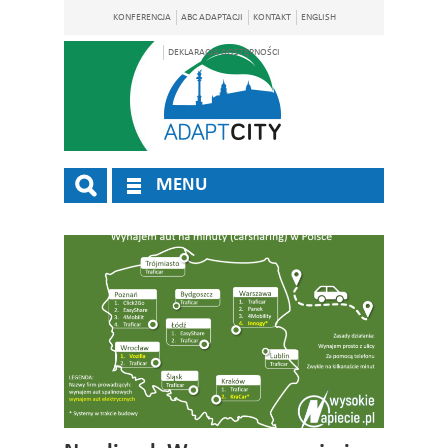
KONFERENCJA
ABC ADAPTACJI
KONTAKT
ENGLISH
DEKLARACJA DOSTĘPNOŚCI
MENU