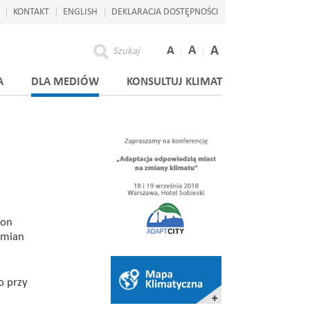
KONTAKT
ENGLISH
DEKLARACJA DOSTĘPNOŚCI
A
A
A
Szukaj
A
DLA MEDIÓW
KONSULTUJ KLIMAT
ion
 zmian
o przy