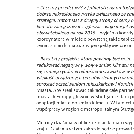
– Chcemy przedstawić z jednej strony metod
dobrze nakreślonego ryzyka związanego ze zmi
strategią. Natomiast z drugiej strony chcemy
klimatu zaangażować i zgłaszać swoje inicjaty
obywatelskiego na rok 2015 –
wyjaśnia koordyn
koordynatora w mieście powstaną także tablic
temat zmian klimatu, a w perspektywie czeka n
– Rezultaty projektu, które powinny być m.in.
redukować negatywny wpływ zmian klimatu na wa
się zmniejszyć śmiertelność warszawiaków w tr
wielkość urządzonych terenów zielonych w mieś
sprostać oczekiwaniom mieszkańców i Komisji 
Miasta. Aby zrealizować zakładane cele partne
miastach Europy, głównie w Stuttgarcie. Tam p
adaptacji miasta do zmian klimatu. W tym celu 
współpracy w regionie metropolitalnym Stuttg
Metody działania w obliczu zmian klimatu w
kraju. Działania w tym zakresie będzie prowadz