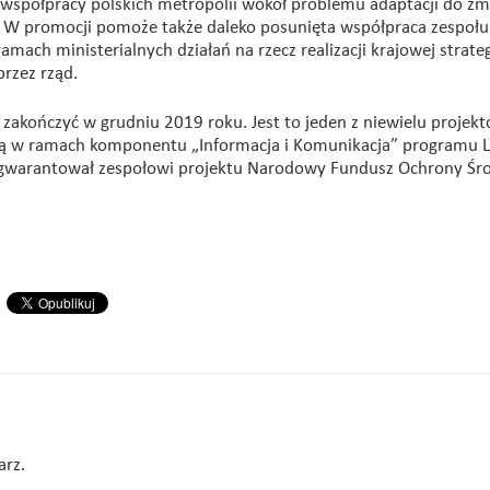
 współpracy polskich metropolii wokół problemu adaptacji do zm
. W promocji pomoże także daleko posunięta współpraca zespołu
ch ministerialnych działań na rzecz realizacji krajowej strateg
rzez rząd.
ię zakończyć w grudniu 2019 roku. Jest to jeden z niewielu projek
ką w ramach komponentu „Informacja i Komunikacja” programu L
gwarantował zespołowi projektu Narodowy Fundusz Ochrony Śro
arz.