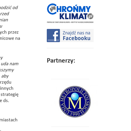
odzić od
przed
mian
u
ych przez
lnicowe na
ny
Partnerzy:
i uda nam
ększymy
, aby
Urzędu
 innych
strategię
e ds.
miastach