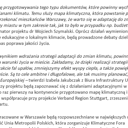
ykę przygotowywania tego typu dokumentów, które powinny wych
anami klimatu. Temu służy mapa klimatyczna, która powstanie 
 przekonać mieszkańców Warszawy, że warto się w adaptację do z
wy miastu w tym zakresie tak, jak to było w przypadku np. budżet
ator projektu dr Wojciech Szymalski. Oprócz działań wymienion
e edukacyjne o lokalnym klimacie, będą prowadzone debaty dzie
as poprawa jakości życia.
 wynikiem wdrażania strategii adaptacji do zmian klimatu, powin
runki życia w mieście. Zakładamy, że dzięki realizacji strategi
akcie fal upałów, zmniejszymy efekt wyspy ciepła, a także powi
cie. Są to cele ambitne i długofalowe, ale tak musimy planować
Europejskiej –
twierdzi Izabela Jakubczak z Biura Infrastruktury 
rzy projektu będą zapoznawać się z działaniami adaptacyjnymi w
o raz pierwszy na kontynencie przygotowano mapę klimatyczną i 
współpracuje przy projekcie Verband Region Stuttgart, zrzeszeni
artu.
ypracowane w Warszawie będą rozpowszechniane w największych 
ić Unia Metropolii Polskich, która zorganizuje Klimatyczne Fora