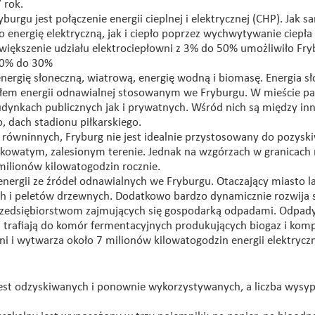
 rok.
urgu jest połączenie energii cieplnej i elektrycznej (CHP). Jak 
 energię elektryczną, jak i ciepło poprzez wychwytywanie ciepła
Zwiększenie udziału elektrociepłowni z 3% do 50% umożliwiło Fr
 60% do 30%
nergię słoneczną, wiatrową, energię wodną i biomasę. Energia s
dłem energii odnawialnej stosowanym we Fryburgu. W mieście pa
ynkach publicznych jak i prywatnych. Wśród nich są między in
 dach stadionu piłkarskiego.
równinnych, Fryburg nie jest idealnie przystosowany do pozysk
órkowatym, zalesionym terenie. Jednak na wzgórzach w granicach
 milionów kilowatogodzin rocznie.
nergii ze źródeł odnawialnych we Fryburgu. Otaczający miasto l
h i peletów drzewnych. Dodatkowo bardzo dynamicznie rozwija 
 przedsiębiorstwom zajmujących się gospodarką odpadami. Odpad
trafiają do komór fermentacyjnych produkujących biogaz i komp
ni i wytwarza około 7 milionów kilowatogodzin energii elektryczn
t odzyskiwanych i ponownie wykorzystywanych, a liczba wysyp