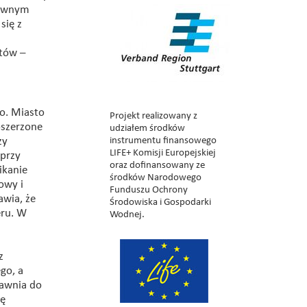
łównym
się z
ntów –
o. Miasto
Projekt realizowany z
oszerzone
udziałem środków
zy
instrumentu finansowego
LIFE+ Komisji Europejskiej
 przy
oraz dofinansowany ze
ikanie
środków Narodowego
owy i
Funduszu Ochrony
awia, że
Środowiska i Gospodarki
eru. W
Wodnej.
z
go, a
rawnia do
zę