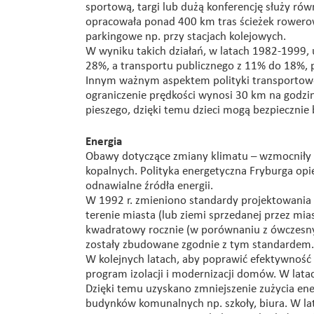
sportową, targi lub dużą konferencję służy rów
opracowała ponad 400 km tras ścieżek rowero
parkingowe np. przy stacjach kolejowych.
W wyniku takich działań, w latach 1982-1999,
28%, a transportu publicznego z 11% do 18%,
Innym ważnym aspektem polityki transportowej
ograniczenie prędkości wynosi 30 km na godzi
pieszego, dzięki temu dzieci mogą bezpiecznie b
Energia
Obawy dotyczące zmiany klimatu – wzmocniły d
kopalnych. Polityka energetyczna Fryburga opie
odnawialne źródła energii.
W 1992 r. zmieniono standardy projektowani
terenie miasta (lub ziemi sprzedanej przez mia
kwadratowy rocznie (w porównaniu z ówczesnym
zostały zbudowane zgodnie z tym standardem.
W kolejnych latach, aby poprawić efektywność
program izolacji i modernizacji domów. W latac
Dzięki temu uzyskano zmniejszenie zużycia en
budynków komunalnych np. szkoły, biura. W lata