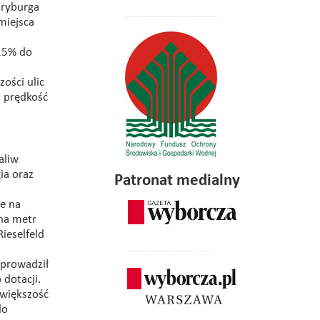
Fryburga
miejsca
 15% do
ości ulic
ż prędkość
aliw
ia oraz
Patronat medialny
e na
 na metr
ieselfeld
wprowadził
 dotacji.
 większość
do