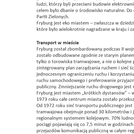
ludzi, którzy byli przeciwni budowie elektr
celem było dbanie o środowisko naturalne. Do d
Partii Zielonych.
Fryburg jest eko miastem – zwłaszcza w dziedz
które było wielokrotnie nagradzane w kraju i z
Transport w mieście
Fryburg został zbombardowany podczas II wojn
zostało odbudowane zgodnie ze starym planem 
tylko o torowiska tramwajowe, a nie o kolejn
zintegrowany plan zarządzania ruchem i sieć ś
jednoczesnym ograniczeniu ruchu i korzystaniu 
ruchu samochodowego i preferowanie przyjazny
publiczny. Zmniejszanie ruchu drogowego jest 
Fryburg jest miastem „krótkich dystansów” – w
1973 roku całe centrum miasta zostało przeksz
Od 1972 roku sieć transportu publicznego jes
tramwajowa obejmuje ponad 30 kilometrów i je
regionalnym systemem kolejowym. 70% ludnoś
pociągi pojawiają się co 7,5 minut w godzina
przejazdów komunikacją publiczną w całym regio