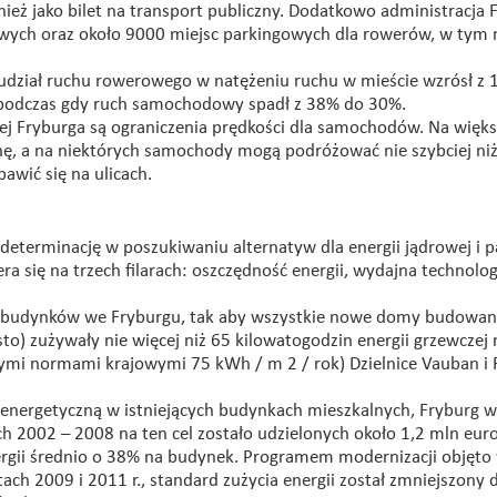
nież jako bilet na transport publiczny. Dodatkowo administracja 
wych oraz około 9000 miejsc parkingowych dla rowerów, w tym 
 udział ruchu rowerowego w natężeniu ruchu w mieście wzrósł z
 podczas gdy ruch samochodowy spadł z 38% do 30%.
 Fryburga są ograniczenia prędkości dla samochodów. Na większ
nę, a na niektórych samochody mogą podróżować nie szybciej ni
awić się na ulicach.
eterminację w poszukiwaniu alternatyw dla energii jądrowej i p
ra się na trzech filarach: oszczędność energii, wydajna technolog
a budynków we Fryburgu, tak aby wszystkie nowe domy budowan
sto) zużywały nie więcej niż 65 kilowatogodzin energii grzewczej
i normami krajowymi 75 kWh / m 2 / rok) Dzielnice Vauban i R
 energetyczną w istniejących budynkach mieszkalnych, Fryburg 
h 2002 – 2008 na ten cel zostało udzielonych około 1,2 mln euro
ergii średnio o 38% na budynek. Programem modernizacji objęto
ch 2009 i 2011 r., standard zużycia energii został zmniejszony 