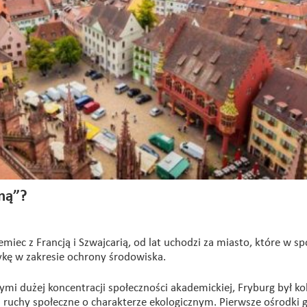
iną”?
emiec z Francją i Szwajcarią, od lat uchodzi za miasto, które w s
kę w zakresie ochrony środowiska.
ymi dużej koncentracji społeczności akademickiej, Fryburg był ko
 i ruchy społeczne o charakterze ekologicznym. Pierwsze ośrodki 