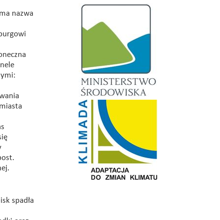
sama nazwa
yburgowi
łoneczna
nele
nymi:
iwania
 miasta
as
się
y
ost.
ej.
isk spadła