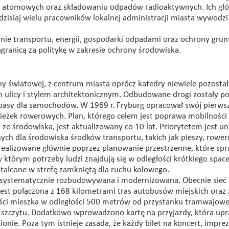
owni atomowych oraz składowaniu odpadów radioaktywnych. Ich g
zisiaj wielu pracowników lokalnej administracji miasta wywodzi 
inie transportu, energii, gospodarki odpadami oraz ochrony gru
agranicą za politykę w zakresie ochrony środowiska.
y światowej, z centrum miasta oprócz katedry niewiele pozostał
ulicy i stylem architektonicznym. Odbudowane drogi zostały p
e pasy dla samochodów. W 1969 r. Fryburg opracował swój pierws
cieżek rowerowych. Plan, którego celem jest poprawa mobilności
ze środowiska, jest aktualizowany co 10 lat. Priorytetem jest un
ch dla środowiska środków transportu, takich jak pieszy, rower
realizowane głównie poprzez planowanie przestrzenne, które spr
 którym potrzeby ludzi znajdują się w odległości krótkiego spac
tałcone w strefę zamkniętą dla ruchu kołowego.
t systematycznie rozbudowywana i modernizowana. Obecnie sieć
st połączona z 168 kilometrami tras autobusów miejskich oraz 
ci mieszka w odległości 500 metrów od przystanku tramwajowe
ch szczytu. Dodatkowo wprowadzono kartę na przyjazdy, która up
nie. Poza tym istnieje zasada, że każdy bilet na koncert, impre