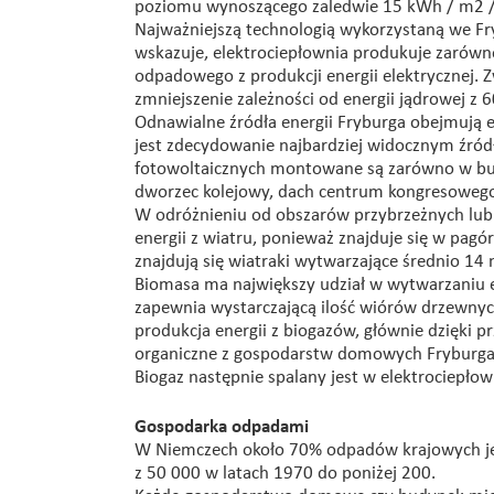
poziomu wynoszącego zaledwie 15 kWh / m2 /
Najważniejszą technologią wykorzystaną we Fryb
wskazuje, elektrociepłownia produkuje zarówno
odpadowego z produkcji energii elektrycznej. 
zmniejszenie zależności od energii jądrowej z
Odnawialne źródła energii Fryburga obejmują e
jest zdecydowanie najbardziej widocznym źró
fotowoltaicznych montowane są zarówno w bud
dworzec kolejowy, dach centrum kongresowego,
W odróżnieniu od obszarów przybrzeżnych lub 
energii z wiatru, ponieważ znajduje się w pag
znajdują się wiatraki wytwarzające średnio 14
Biomasa ma największy udział w wytwarzaniu e
zapewnia wystarczającą ilość wiórów drzewnyc
produkcja energii z biogazów, głównie dzięki
organiczne z gospodarstw domowych Fryburga 
Biogaz następnie spalany jest w elektrociepłow
Gospodarka odpadami
W Niemczech około 70% odpadów krajowych jes
z 50 000 w latach 1970 do poniżej 200.