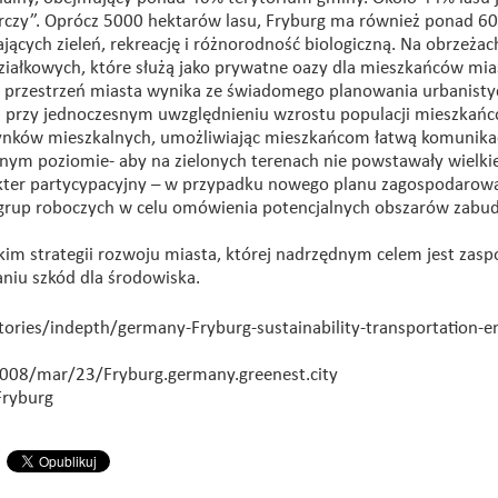
rczy”. Oprócz 5000 hektarów lasu, Fryburg ma również ponad 6
cych zieleń, rekreację i różnorodność biologiczną. Na obrzeżac
iałkowych, które służą jako prywatne oazy dla mieszkańców mias
a przestrzeń miasta wynika ze świadomego planowania urbanisty
 przy jednoczesnym uwzględnieniu wzrostu populacji mieszkańc
budynków mieszkalnych, umożliwiając mieszkańcom łatwą komunikac
nym poziomie- aby na zielonych terenach nie powstawały wielki
kter partycypacyjny – w przypadku nowego planu zagospodarow
 grup roboczych w celu omówienia potencjalnych obszarów zabu
im strategii rozwoju miasta, której nadrzędnym celem jest zasp
niu szkód dla środowiska.
tories/indepth/germany-Fryburg-sustainability-transportation-e
008/mar/23/Fryburg.germany.greenest.city
Fryburg