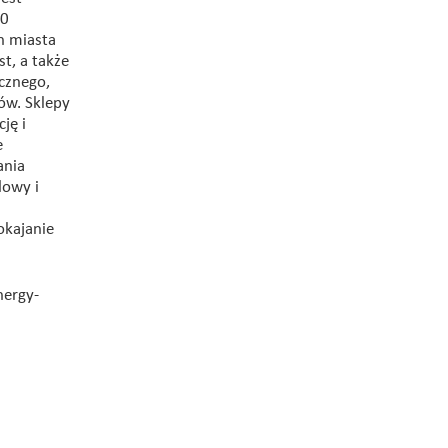
00
h miasta
t, a także
cznego,
ów. Sklepy
ję i
e
ania
dowy i
okajanie
nergy-