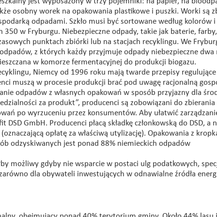
kalny jest wyposażony w trzy pojemniki: na papier, na bioodpa
akże osobny worek na opakowania plastikowe i puszki. Worki są z
gospodarką odpadami. Szkło musi być sortowane według kolorów i
 350 w Fryburgu. Niebezpieczne odpady, takie jak baterie, farby,
asowych punktach zbiórki lub na stacjach recyklingu. We Frybur
a odpadów, z których każdy przyjmuje odpady niebezpieczne dwa 
eszczana w komorze fermentacyjnej do produkcji biogazu.
ecyklingu, Niemcy od 1996 roku mają twarde przepisy regulujące
ci muszą w procesie produkcji brać pod uwagę racjonalną gosp
anie odpadów z własnych opakowań w sposób przyjazny dla śro
dzialności za produkt”, producenci są zobowiązani do zbierania 
owań po wyrzuceniu przez konsumentów. Aby ułatwić zarządzani
fit DSD GmbH. Producenci płacą składkę członkowską do DSD, a 
(oznaczającą opłatę za właściwą utylizację). Opakowania z kropk
sób odzyskiwanych jest ponad 88% niemieckich odpadów
yłby możliwy gdyby nie wsparcie w postaci ulg podatkowych, spec
arówno dla obywateli inwestujących w odnawialne źródła energii,
alny, obejmujący ponad 40% terytorium gminy. Około 44% lasu j