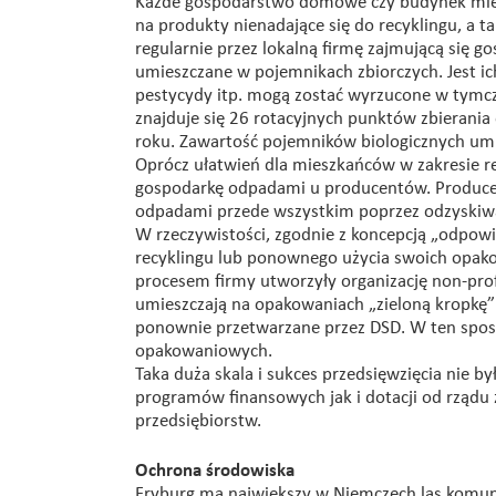
Każde gospodarstwo domowe czy budynek miesz
na produkty nienadające się do recyklingu, a t
regularnie przez lokalną firmę zajmującą się 
umieszczane w pojemnikach zbiorczych. Jest ich
pestycydy itp. mogą zostać wyrzucone w tymcz
znajduje się 26 rotacyjnych punktów zbierani
roku. Zawartość pojemników biologicznych umi
Oprócz ułatwień dla mieszkańców w zakresie r
gospodarkę odpadami u producentów. Producen
odpadami przede wszystkim poprzez odzyskiw
W rzeczywistości, zgodnie z koncepcją „odpowie
recyklingu lub ponownego użycia swoich opak
procesem firmy utworzyły organizację non-pro
umieszczają na opakowaniach „zieloną kropkę” 
ponownie przetwarzane przez DSD. W ten spo
opakowaniowych.
Taka duża skala i sukces przedsięwzięcia nie b
programów finansowych jak i dotacji od rządu z
przedsiębiorstw.
Ochrona środowiska
Fryburg ma największy w Niemczech las komun