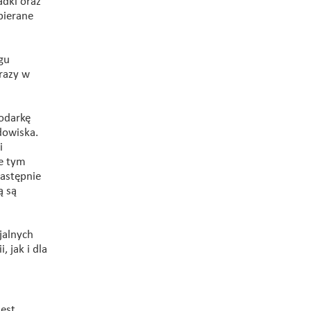
dki oraz
bierane
gu
razy w
odarkę
dowiska.
i
e tym
następnie
ą są
jalnych
 jak i dla
est