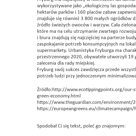
wykorzystywane jako „ekologiczny las gospoda
hektarów parków i 160 placów zabaw zapewniają
znajduje się również 3 800 małych ogródków dz
źródło świeżych owoców i warzyw. Cała zielon
które ma na celu utrzymanie zwartego rozwoju
i biura znajdują się najczęściej na parterze 
zaspokajanie potrzeb konsumpcyjnych na lokal
supermarkety. Urbanistyka Fryburga ma chara
przestrzennego 2020, obywatele utworzyli 19
zalecenia dla rady miejskiej.
Fryburg swój sukces zawdzięcza przede wszystk
potrzeb ludzi przy jednoczesnym minimalizowa
Źródło:http://www.ecotippingpoints.org/our-s
green-economy.html
https://www.theguardian.com/environment/2
https://europeangreens.eu/climatecampaign/
Spodobał Ci się tekst, poleć go znajomym: