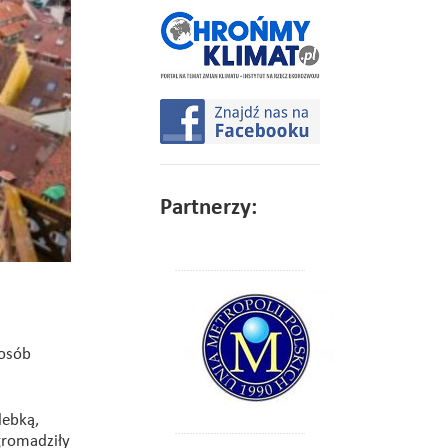
Partnerzy:
posób
lebką,
gromadziły