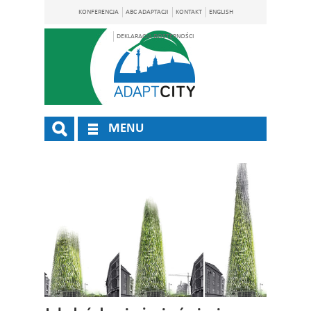
KONFERENCJA
ABC ADAPTACJI
KONTAKT
ENGLISH
DEKLARACJA DOSTĘPNOŚCI
MENU