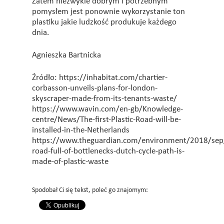
Zatem niezwykle dobrym i potrzebnym
pomysłem jest ponownie wykorzystanie ton
plastiku jakie ludzkość produkuje każdego
dnia.
Agnieszka Bartnicka
Źródło: https://inhabitat.com/chartier-
corbasson-unveils-plans-for-london-
skyscraper-made-from-its-tenants-waste/
https://www.wavin.com/en-gb/Knowledge-
centre/News/The-first-Plastic-Road-will-be-
installed-in-the-Netherlands
https://www.theguardian.com/environment/2018/sep
road-full-of-bottlenecks-dutch-cycle-path-is-
made-of-plastic-waste
Spodobał Ci się tekst, poleć go znajomym: