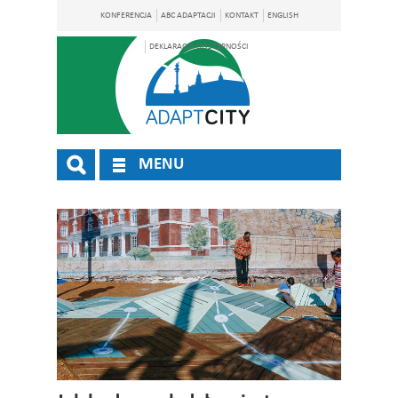
KONFERENCJA
ABC ADAPTACJI
KONTAKT
ENGLISH
DEKLARACJA DOSTĘPNOŚCI
MENU