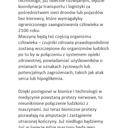
technologii, już obecnie rozwijanym, będzie
koordynacja transportu i logistyki za
pośrednictwem sieci dronów lub pojazdów
bez kierowcy, które wymagałyby
ograniczonego zaangażowania człowieka w
2100 roku.
Maszyny będą też częścią organizmu
człowieka – czujniki zdrowia prawdopodobnie
zostaną wszczepione do organizmów ludzkich
po to by w połączeniu z systemem opieki
zdrowotnej, powiadamiać użytkowników o
zmianach w oznakach życiowych lub
potencjalnych zagrożeniach, takich jak atak
serca lub hipoglikemia.
Dzięki postępowi w bionice i technologii w
medycynie powstaną protezy nerwowe, to
nieuniknione połączenie ludzkości z
maszynami. Już teraz bioniczne protezy
pozwalają na amputacje i zastąpienie
utraconej kończyny. Już niedługo będziemy
żyć w świecie gdzie maszyny będą jego