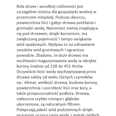
Rola drzew i wszelkiej roślinności jest
szczególnie istotna dla gospodarki wodnej w
przestrzeni miejskiej. Podczas deszczu,
powierzchnia liści i gałęzi drzewa pochłania i
gromadzi wodę. Natomiast ziemia znajdująca
się pod drzewem, dzięki korzeniom, ma
zwiększoną pojemność i tempo wsiąkania
wód opadowych. Wpływa to na odnawianie
zasobów wód gruntowych i ogranicza
powodzie. Zbadano, że duże drzewo ma
możliwości magazynowania wody w obrębie
korony średnio od 228 do 455 litrów.
Oczywiście ilość wody wychwytywanej przez
drzewa zależy od wielu różnych czynników
np.: klimat, wielkość drzewa, budowa korony,
powierzchnia i szorstkość liści oraz kory, a
także przepuszczalność podłoża. Drzewa,
zwłaszcza szybko rosnące i głęboko
ukorzenione, są naturalnym filtrem.
Polepszają jakość wód podziemnych dzięki
procesom oczyszczania wody z metali ciężkich