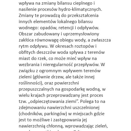
wpływa na zmiany bilansu cieplnego i
nasilenie procesów hydro-klimatycznych.
Zmiany te prowadzą do przekształcenia
innych elementów lokalnego bilansu
wodnego: opadów, retencji i odpływów.
Obszar zabudowany i uprzemysłowiony
zakłóca równowagę obiegu wody, a zwłaszcza
rytm odpływu. W okresach roztopów i
obfitych deszczów woda spływa z terenów
miast do rzek, co może mieć wpływ na
wezbrania i nieregularność przepływów. W
związku z ogromnym wpływem terenów
zieleni (głównie drzew, ale także innej
roślinności), oraz powierzchni
przepuszczalnych na gospodarkę wodną, w
wielu krajach przeprowadzany jest proces
tzw. „odpieczętowania ziemi”. Polega to na
zdejmowaniu nawierzchni uszczelnionej
(chodników, parkingów) w miejscach gdzie
jest to możliwe i zastępowania jej
nawierzchnią chłonną, wprowadzając zieleń,