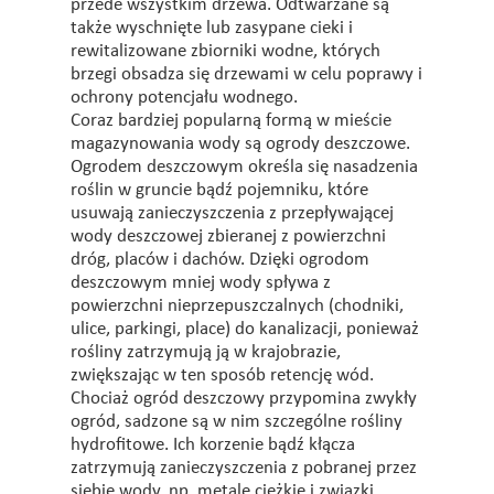
przede wszystkim drzewa. Odtwarzane są
także wyschnięte lub zasypane cieki i
rewitalizowane zbiorniki wodne, których
brzegi obsadza się drzewami w celu poprawy i
ochrony potencjału wodnego.
Coraz bardziej popularną formą w mieście
magazynowania wody są ogrody deszczowe.
Ogrodem deszczowym określa się nasadzenia
roślin w gruncie bądź pojemniku, które
usuwają zanieczyszczenia z przepływającej
wody deszczowej zbieranej z powierzchni
dróg, placów i dachów. Dzięki ogrodom
deszczowym mniej wody spływa z
powierzchni nieprzepuszczalnych (chodniki,
ulice, parkingi, place) do kanalizacji, ponieważ
rośliny zatrzymują ją w krajobrazie,
zwiększając w ten sposób retencję wód.
Chociaż ogród deszczowy przypomina zwykły
ogród, sadzone są w nim szczególne rośliny
hydrofitowe. Ich korzenie bądź kłącza
zatrzymują zanieczyszczenia z pobranej przez
siebie wody, np. metale ciężkie i związki