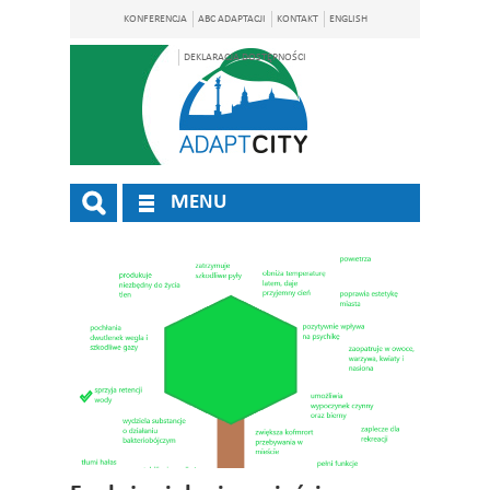
KONFERENCJA
ABC ADAPTACJI
KONTAKT
ENGLISH
DEKLARACJA DOSTĘPNOŚCI
MENU