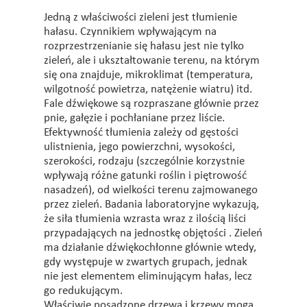
Jedną z właściwości zieleni jest tłumienie
hałasu. Czynnikiem wpływającym na
rozprzestrzenianie się hałasu jest nie tylko
zieleń, ale i ukształtowanie terenu, na którym
się ona znajduje, mikroklimat (temperatura,
wilgotność powietrza, natężenie wiatru) itd.
Fale dźwiękowe są rozpraszane głównie przez
pnie, gałęzie i pochłaniane przez liście.
Efektywność tłumienia zależy od gęstości
ulistnienia, jego powierzchni, wysokości,
szerokości, rodzaju (szczególnie korzystnie
wpływają różne gatunki roślin i piętrowość
nasadzeń), od wielkości terenu zajmowanego
przez zieleń. Badania laboratoryjne wykazują,
że siła tłumienia wzrasta wraz z ilością liści
przypadających na jednostkę objętości . Zieleń
ma działanie dźwiękochłonne głównie wtedy,
gdy występuje w zwartych grupach, jednak
nie jest elementem eliminującym hałas, lecz
go redukującym.
Właściwie posadzone drzewa i krzewy mogą