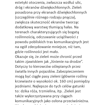
estetyki otoczenia, zwłaszcza wzdłuż ulic,
dróg i ekranów dźwiękochłonnych. Zieleń
posadzona przy ekranach dźwiękochłonnych
(szczególnie różnego rodzaju pnącza),
zwiększa skuteczność ekranów tworząc
dodatkową warstwę tłumiącą hałas. Na
terenach charakteryzujących się bogatą
roślinnością, odczuwanie uciążliwości z
powodu pobliskich tras komunikacyjnych jest
na ogół zdecydowanie mniejsze, niż tam,
gdzie roślinności jest mało.
Okazuje się, że zieleń może chronić przed
takim zjawiskiem jak „lśnienie na drodze”.
Dotyczy to kierowców oślepianych przez
światła innych pojazdów. Zabezpieczeniem
mogą być ciągłe pasy zieleni (głównie rośliny
krzewiaste o wysokości ok. 160 cm) pomiędzy
jezdniami. Najlepsze do tych celów gatunki
to: dzika róża, trzmielina, itp. .Zieleń jest
także wykorzystywana przy ciągach
komunikacyjnych jako osłona przeciwśnieżna.