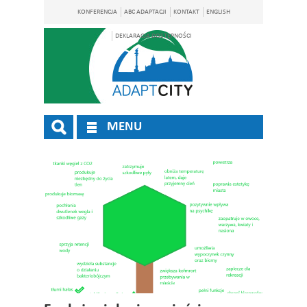
KONFERENCJA
ABC ADAPTACJI
KONTAKT
ENGLISH
DEKLARACJA DOSTĘPNOŚCI
MENU