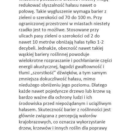
redukować słyszalność hałasu nawet o
połowę. Takie wygłuszenie wymaga barier z
zieleni o szerokości od 70 do 100 m. Przy
ograniczonej przestrzeni w miastach niestety
rzadko jest to możliwe. Stosowane przy
ulicach pasy zieleni o szerokości od 2 do
nawet 10 metrów obniżają hałas tylko 1-2
decybeli. Jednakże, obecność nawet takiej
wąskiej bariery roślinnej powoduje
wielokrotne rozpraszanie i pochłanianie części
energii akustycznej, łagodzi gwałtowność i
tłumi „szorstkość” dźwięków, a tym samym
zmniejsza dokuczliwość hałasu, mimo
niedużego obniżeniu jego poziomu. Dlatego
każde nawet pojedyncze drzewo lub krzew są
bardzo ważne dla ochrony ludzi i ich
środowiska przed niepożądanym i uciążliwym
hałasem. Skuteczność barier z roślinności jest
głównie związana z percepcją walorów
krajobrazowych, co oznacza wykorzystanie
drzew, krzewów i innych roślin dla poprawy