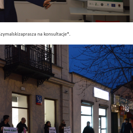
zymalskizaprasza na konsultacje*.