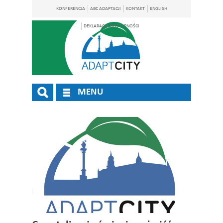
KONFERENCJA
ABC ADAPTACJI
KONTAKT
ENGLISH
DEKLARACJA DOSTĘPNOŚCI
MENU