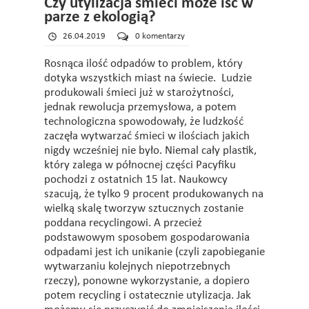
Czy utylizacja śmieci może iść w
parze z ekologią?
26.04.2019
0 komentarzy
Rosnąca ilość odpadów to problem, który
dotyka wszystkich miast na świecie. Ludzie
produkowali śmieci już w starożytności,
jednak rewolucja przemysłowa, a potem
technologiczna spowodowały, że ludzkość
zaczęła wytwarzać śmieci w ilościach jakich
nigdy wcześniej nie było. Niemal cały plastik,
który zalega w północnej części Pacyfiku
pochodzi z ostatnich 15 lat. Naukowcy
szacują, że tylko 9 procent produkowanych na
wielką skalę tworzyw sztucznych zostanie
poddana recyclingowi. A przecież
podstawowym sposobem gospodarowania
odpadami jest ich unikanie (czyli zapobieganie
wytwarzaniu kolejnych niepotrzebnych
rzeczy), ponowne wykorzystanie, a dopiero
potem recycling i ostatecznie utylizacja. Jak