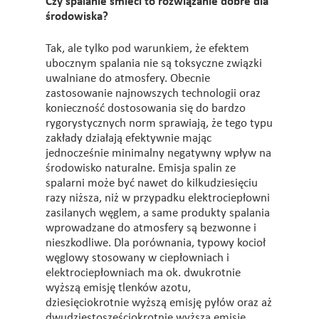
Czy spalanie śmieci to rozwiązanie dobre dla
środowiska?
Tak, ale tylko pod warunkiem, że efektem
ubocznym spalania nie są toksyczne związki
uwalniane do atmosfery. Obecnie
zastosowanie najnowszych technologii oraz
konieczność dostosowania się do bardzo
rygorystycznych norm sprawiają, że tego typu
zakłady działają efektywnie mając
jednocześnie minimalny negatywny wpływ na
środowisko naturalne. Emisja spalin ze
spalarni może być nawet do kilkudziesięciu
razy niższa, niż w przypadku elektrociepłowni
zasilanych węglem, a same produkty spalania
wprowadzane do atmosfery są bezwonne i
nieszkodliwe. Dla porównania, typowy kocioł
węglowy stosowany w ciepłowniach i
elektrociepłowniach ma ok. dwukrotnie
wyższą emisję tlenków azotu,
dziesięciokrotnie wyższą emisję pyłów oraz aż
dwudziestosześciokrotnie wyższą emisję