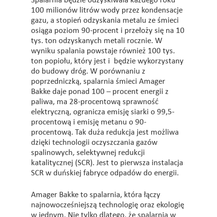
Spalarnia będzie odzyskiwała każdego roku
100 milionów litrów wody przez kondensacje
gazu, a stopień odzyskania metalu ze śmieci
osiąga poziom 90-procent i przełoży się na 10
tys. ton odzyskanych metali rocznie. W
wyniku spalania powstaje również 100 tys.
ton popiołu, który jest i będzie wykorzystany
do budowy dróg. W porównaniu z
poprzedniczką, spalarnia śmieci Amager
Bakke daje ponad 100 – procent energii z
paliwa, ma 28-procentową sprawność
elektryczną, ogranicza emisję siarki o 99,5-
procentową i emisję metanu o 90-
procentową. Tak duża redukcja jest możliwa
dzięki technologii oczyszczania gazów
spalinowych, selektywnej redukcji
katalitycznej (SCR). Jest to pierwsza instalacja
SCR w duńskiej fabryce odpadów do energii.
Amager Bakke to spalarnia, która łączy
najnowocześniejszą technologię oraz ekologię
w jednym. Nie tylko dlatego, że spalarnia w