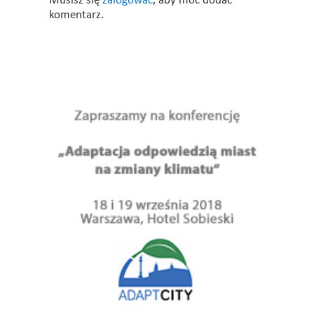
Musisz się
zalogować
, aby móc dodać
komentarz.