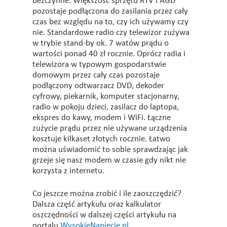
bezczynne. Większość sprzętu RTV i AGD
pozostaje podłączona do zasilania przez cały
czas bez względu na to, czy ich używamy czy
nie. Standardowe radio czy telewizor zużywa
w trybie stand-by ok. 7 watów prądu o
wartości ponad 40 zł rocznie. Oprócz radia i
telewizora w typowym gospodarstwie
domowym przez cały czas pozostaje
podłączony odtwarzacz DVD, dekoder
cyfrowy, piekarnik, komputer stacjonarny,
radio w pokoju dzieci, zasilacz do laptopa,
ekspres do kawy, modem i WiFi. Łączne
zużycie prądu przez nie używane urządzenia
kosztuje kilkaset złotych rocznie. Łatwo
można uświadomić to sobie sprawdzając jak
grzeje się nasz modem w czasie gdy nikt nie
korzysta z internetu.
Co jeszcze można zrobić i ile zaoszczędzić?
Dalsza część artykułu oraz kalkulator
oszczędności w dalszej części artykułu na
portalu
WysokieNapiecie.pl