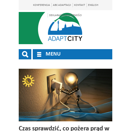
KONFERENCJA
ABC ADAPTACJI
KONTAKT
ENGLISH
DEKLARACJA DOSTĘPNOŚCI
MENU
Czas sprawdzić, co pożera prąd w