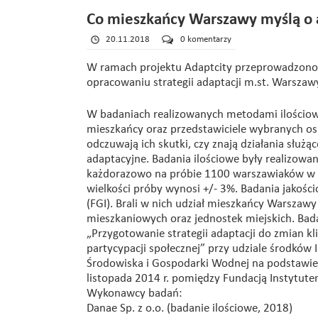
Co mieszkańcy Warszawy myślą o a
20.11.2018
0 komentarzy
W ramach projektu Adaptcity przeprowadzono 
opracowaniu strategii adaptacji m.st. Warszaw
W badaniach realizowanych metodami ilościow
mieszkańcy oraz przedstawiciele wybranych osie
odczuwają ich skutki, czy znają działania służ
adaptacyjne. Badania ilościowe były realizo
każdorazowo na próbie 1100 warszawiaków w wi
wielkości próby wynosi +/- 3%. Badania jako
(FGI). Brali w nich udział mieszkańcy Warszawy 
mieszkaniowych oraz jednostek miejskich. Bad
„Przygotowanie strategii adaptacji do zmian k
partycypacji społecznej” przy udziale środk
Środowiska i Gospodarki Wodnej na podstawie
listopada 2014 r. pomiędzy Fundacją Instytu
Wykonawcy badań:
Danae Sp. z o.o. (badanie ilościowe, 2018)