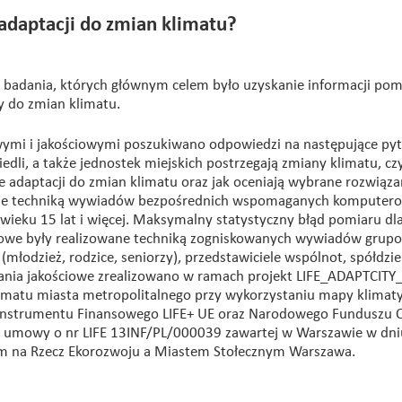
daptacji do zmian klimatu?
badania, których głównym celem było uzyskanie informacji po
y do zmian klimatu.
ymi i jakościowymi poszukiwano odpowiedzi na następujące pyta
dli, a także jednostek miejskich postrzegają zmiany klimatu, cz
ące adaptacji do zmian klimatu oraz jak oceniają wybrane rozwiąza
wane techniką wywiadów bezpośrednich wspomaganych komputero
eku 15 lat i więcej. Maksymalny statystyczny błąd pomiaru dla
ściowe były realizowane techniką zogniskowanych wywiadów grup
(młodzież, rodzice, seniorzy), przedstawiciele wspólnot, spółdzie
ania jakościowe zrealizowano w ramach projekt LIFE_ADAPTCITY_
limatu miasta metropolitalnego przy wykorzystaniu mapy klimaty
ów Instrumentu Finansowego LIFE+ UE oraz Narodowego Funduszu 
 umowy o nr LIFE 13INF/PL/000039 zawartej w Warszawie w dni
tem na Rzecz Ekorozwoju a Miastem Stołecznym Warszawa.