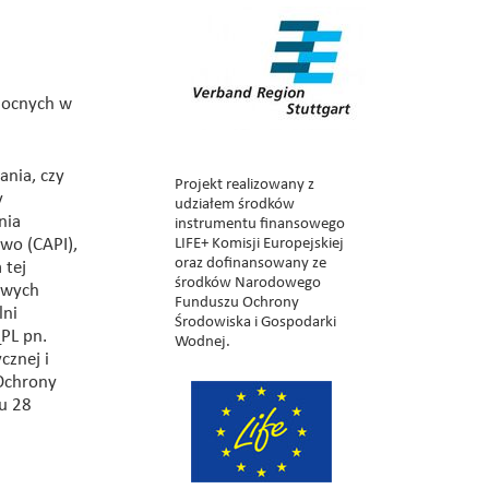
mocnych w
nia, czy
Projekt realizowany z
y
udziałem środków
nia
instrumentu finansowego
LIFE+ Komisji Europejskiej
wo (CAPI),
oraz dofinansowany ze
 tej
środków Narodowego
owych
Funduszu Ochrony
lni
Środowiska i Gospodarki
PL pn.
Wodnej.
cznej i
Ochrony
u 28