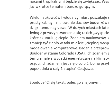
nocami tropikalnymi będzie się zwiększać. Wys
już wkrótce tematem bardzo gorącym.
Wielu naukowców i włodarzy miast poszukuje 
prosty zabieg – malowanie dachów budynków na 
dzięki temu nagrzewa. W dużych miastach latem j
Jedną z przyczyn tworzenia się takich „wysp ci
które akumulują ciepło. Zdaniem naukowców, k
zmniejszyć ciepło w taki mieście „cieplnej wysp
modelowanie komputerowe. Badania przeprowadz
Boulder w stanie Colorado (USA). Ich zdaniem 
temu zmaleją wydatki energetyczne na klimatyza
prądu. Ich zdaniem jest się o co bić, bo na pr
popołudnia o cały 1 stopień Celsjusza.
Spodobał Ci się tekst, poleć go znajomym: