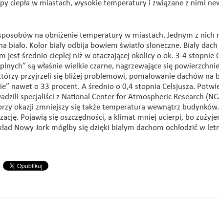
py ciepła w miastach, wysokie temperatury i związane z nimi n
sposobów na obniżenie temperatury w miastach. Jednym z nich
biało. Kolor biały odbija bowiem światło słoneczne. Biały dach 
est średnio cieplej niż w otaczającej okolicy o ok. 3-4 stopnie C
eplnych” są właśnie wielkie czarne, nagrzewające się powierzchni
tórzy przyjrzeli się bliżej problemowi, pomalowanie dachów na 
ie” nawet o 33 procent. A średnio o 0,4 stopnia Celsjusza. Potwie
ili specjaliści z National Center for Atmospheric Research (N
przy okazji zmniejszy się także temperatura wewnątrz budynków.
cję. Pojawią się oszczędności, a klimat mniej ucierpi, bo zużyj
zykład Nowy Jork mógłby się dzięki białym dachom ochłodzić w let