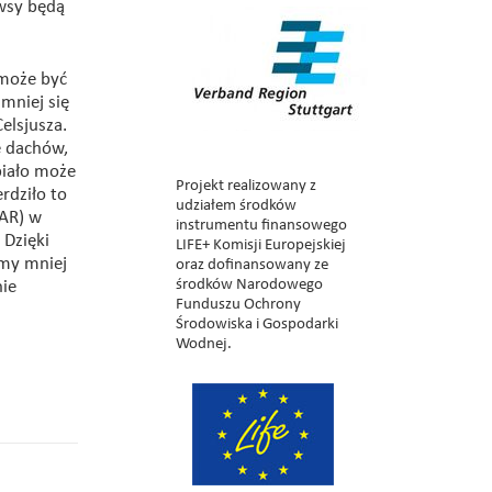
ewsy będą
 może być
mniej się
elsjusza.
e dachów,
biało może
Projekt realizowany z
rdziło to
udziałem środków
CAR) w
instrumentu finansowego
 Dzięki
LIFE+ Komisji Europejskiej
emy mniej
oraz dofinansowany ze
środków Narodowego
nie
Funduszu Ochrony
Środowiska i Gospodarki
Wodnej.