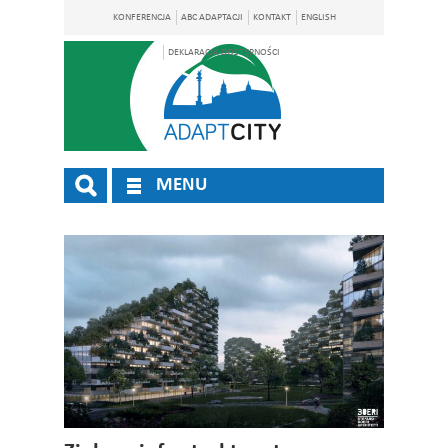
KONFERENCJA
ABC ADAPTACJI
KONTAKT
ENGLISH
DEKLARACJA DOSTĘPNOŚCI
MENU