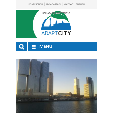
KONFERENCJA
ABC ADAPTACJI
KONTAKT
ENGLISH
DEKLARACJA DOSTĘPNOŚCI
MENU