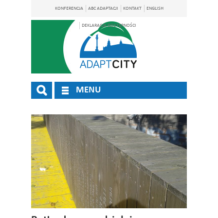
KONFERENCJA
ABC ADAPTACJI
KONTAKT
ENGLISH
DEKLARACJA DOSTĘPNOŚCI
MENU