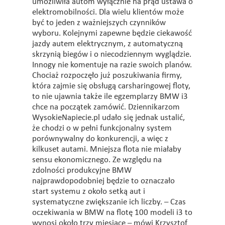
umożliwiła autom wyłącznie na prąd ustawa o
elektromobilności. Dla wielu klientów może
być to jeden z ważniejszych czynników
wyboru. Kolejnymi zapewne będzie ciekawość
jazdy autem elektrycznym, z automatyczną
skrzynią biegów i o niecodziennym wyglądzie.
Innogy nie komentuje na razie swoich planów.
Chociaż rozpoczęło już poszukiwania firmy,
która zajmie się obsługą carsharingowej floty,
to nie ujawnia także ile egzemplarzy BMW i3
chce na początek zamówić. Dziennikarzom
WysokieNapiecie.pl udało się jednak ustalić,
że chodzi o w pełni funkcjonalny system
porównywalny do konkurencji, a więc z
kilkuset autami. Mniejsza flota nie miałaby
sensu ekonomicznego. Ze względu na
zdolności produkcyjne BMW
najprawdopodobniej będzie to oznaczało
start systemu z około setką aut i
systematyczne zwiększanie ich liczby. – Czas
oczekiwania w BMW na flotę 100 modeli i3 to
wynosi około trzy miesiące – mówi Krzysztof