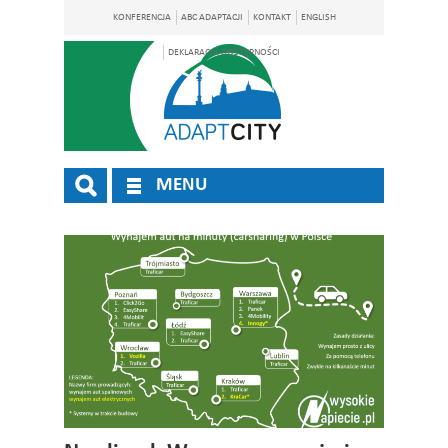
KONFERENCJA
ABC ADAPTACJI
KONTAKT
ENGLISH
DEKLARACJA DOSTĘPNOŚCI
MENU