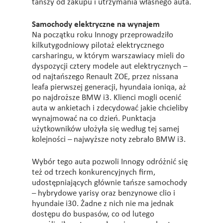
tańszy od zakupu i utrzymania własnego auta.
Samochody elektryczne na wynajem
Na początku roku Innogy przeprowadziło
kilkutygodniowy pilotaż elektrycznego
carsharingu, w którym warszawiacy mieli do
dyspozycji cztery modele aut elektrycznych –
od najtańszego Renault ZOE, przez nissana
leafa pierwszej generacji, hyundaia ioniqa, aż
po najdroższe BMW i3. Klienci mogli ocenić
auta w ankietach i zdecydować jakie chcieliby
wynajmować na co dzień. Punktacja
użytkowników ułożyła się według tej samej
kolejności – najwyższe noty zebrało BMW i3.
Wybór tego auta pozwoli Innogy odróżnić się
też od trzech konkurencyjnych firm,
udostępniających głównie tańsze samochody
– hybrydowe yarisy oraz benzynowe clio i
hyundaie i30. Żadne z nich nie ma jednak
dostępu do buspasów, co od lutego