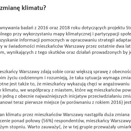
 zmianę klimatu?
ównywania badań z 2016 oraz 2018 roku dotyczących projektu St
lnego przy wykorzystaniu mapy klimatycznej i partycypacji społe
zyskanie informacji pomocnych w opracowaniu strategii adaptacj
ły w świadomości mieszkańców Warszawy przez ostatnie dwa lat
tem, wynikających z tego skutków oraz działań prowadzonych by j
mieszkańcy Warszawy zdają sobie coraz większą sprawę z obecnośc
im życiu codziennym i rozumieją, że taka sytuacja wymaga zmian
tne jest także to, że mieszkańcy wykazują chęci w angażowaniu 
ny klimatu, we współpracy z miastem, które wg mieszkańców pow
e jedną z obecnie najważniejszych inicjatyw przeciwdziałaniu z
anowi teraz pierwsze miejsce (w porównaniu z rokiem 2016) jes
ian klimatu przez mieszkańców Warszawy nastąpiła duża zmiana
ocenie ponad połowy (56%) respondentów, mieszkańcy Warszawy
użym stopniu. Warto zauważyć, że w tej grupie przeważały umia