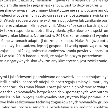
W związku z niżej wymienionymi zjawiskami respondenci nie negu
oblem dla miasta i jego mieszkańców. Jest to duży progres w
eszkańcy uważali, że zmiany klimatyczne nie są widocznie ani o
denci w codziennym życiu coraz szerzej dostrzegają zjawiska z
6. Wtedy zaobserwowane ekstrema pogodowe lub zanikanie pór
iązane ze zmianami klimatycznymi. Mieszkańcy coraz bardziej dos
dy także respondenci potrafili wymienić tylko niewielkie spektru
tków zmian klimatu. Natomiast w 2018 roku respondenci wymieni
rożone w ramach adaptacji do zmian klimatu. Najważniejsze potr
 oraz nowych nasadzeń, lepszej gospodarki wodą opadową oraz z
zające), a także ograniczenia zanieczyszczania powietrza przez r
i w roku 2018 badani uznali, że najważniejszym potrzebnym
ania negatywnych skutków zmiany klimatycznej jest zwiększanie
ymi i jakościowymi poszukiwano odpowiedzi na następujące pyta
dli, a także jednostek miejskich postrzegają zmiany klimatu, cz
ące adaptacji do zmian klimatu oraz jak oceniają wybrane rozwiąza
wane techniką wywiadów bezpośrednich wspomaganych komputero
eku 15 lat i więcej. Maksymalny statystyczny błąd pomiaru dla
ściowe były realizowane techniką zogniskowanych wywiadów grup
(młodzież, rodzice, seniorzy), przedstawiciele wspólnot, spółdzie