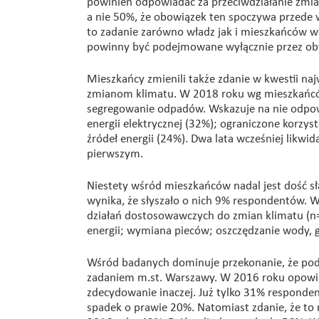
powinien odpowiadać za przeciwdziałanie zmian
a nie 50%, że obowiązek ten spoczywa przede w
to zadanie zarówno władz jak i mieszkańców w
powinny być podejmowane wyłącznie przez oby
Mieszkańcy zmienili także zdanie w kwestii n
zmianom klimatu. W 2018 roku wg mieszkańców
segregowanie odpadów. Wskazuje na nie odpow
energii elektrycznej (32%); ograniczone korzy
źródeł energii (24%). Dwa lata wcześniej likwi
pierwszym.
Niestety wśród mieszkańców nadal jest dość sł
wynika, że słyszało o nich 9% respondentów. W
działań dostosowawczych do zmian klimatu (n=
energii; wymiana pieców; oszczędzanie wody, g
Wśród badanych dominuje przekonanie, że pod
zadaniem m.st. Warszawy. W 2016 roku opowie
zdecydowanie inaczej. Już tylko 31% responden
spadek o prawie 20%. Natomiast zdanie, że to