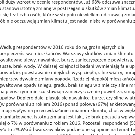
pił duży wzrost w ocenie respondentów. Już 68% odczuwa znacz
o stanowi istotną zmianę w postrzeganiu skutków zmian klimatu
się też liczba osób, które w stopniu niewielkim odczuwają zmia
sób nie odczuwają zmian klimatu jest nadal niska w porównaniu 
Według respondentów w 2016 roku do najgroźniejszych dla
bezpieczeństwa mieszkańców Warszawy skutków zmian klimatu 
gwałtowne ulewy, nawałnice, burze, zanieczyszczenie powietrza,
susze, brak wody. W dalszej kolejności badani wymieniają fale up
powodzie, powstawanie miejskich wysp ciepła, silne wiatry, hura
nieprzewidywalne zmiany pogody. Rzadziej niepokój mieszkańc
gwałtowne opady śniegu, gradu, brak śniegu w zimie czy silne mr
na pierwszym miejscu stawiają zanieczyszczenie powietrza, smog 
upałów. Dopiero dalej plasują się nawałnice, burze, czy silne wiat
(w porównaniu z rokiem 2016) ponad połowa (67%) ankietowany
w mają wpływ na przeciwdziałanie zmianom klimatu, choć w więk
o umiarkowane. Istotną zmianą jest fakt, że brak poczucia wpły
iej o 7% w porównaniu z rokiem 2016. Pozostali respondenci (5
było to 2%.Wśród warszawiaków podzielone są opinie na temat te