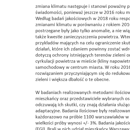
zmiana klimatu następuje i stanowi poważny pr
świadomości, ponieważ jeszcze w 2016 roku mi
Według badań jakościowych w 2018 roku respon
zmianami klimatu w porównaniu z rokiem 201
postrzegane były jako tylko anomalie, a nie w
także kwestie zanieczyszczenia powietrza. Wte
przykładów mających na celu ograniczenie sku
działań, które ich zdaniem powinny zostać wd
dotyczą ochrony istniejących terenów zieleni
cyrkulacji powietrza w mieście (kliny napowietr
samochodowy w centrum miasta. W roku 2016 
rozwiązaniem przyczyniającym się do redukow
zieleni i większa dbałość o te obecne.
W badaniach realizowanych metodami ilościow
mieszkańcy oraz przedstawiciele wybranych osie
odczuwają ich skutki, czy znają działania służ
adaptacyjne. Badania ilościowe były realizo
każdorazowo na próbie 1100 warszawiaków w wi
wielkości próby wynosi +/- 3%. Badania jako
(FGI). Brali w nich udział mieszkańcy Warszawy 