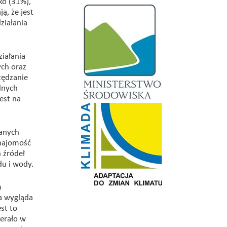
ko (31%),
ą, że jest
ziałania
iałania
ch oraz
zędzanie
lnych
est na
danych
znajomość
 źródeł
du i wody.
m
a wygląda
st to
erało w