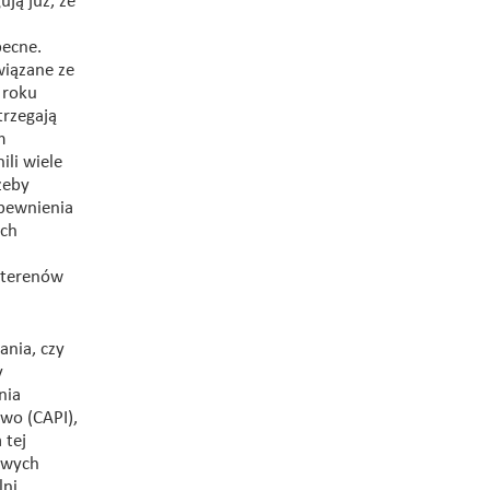
ją już, że
becne.
wiązane ze
 roku
trzegają
m
li wiele
zeby
apewnienia
uch
 terenów
nia, czy
y
nia
wo (CAPI),
 tej
owych
lni