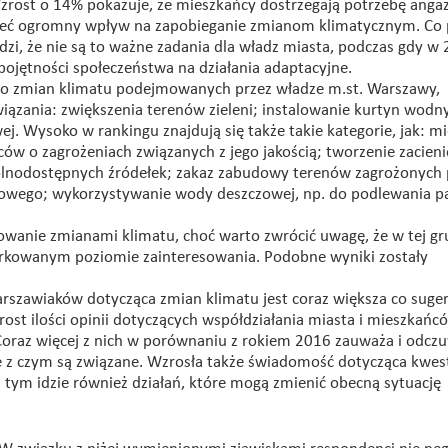
 Wzrost o 14% pokazuje, że mieszkańcy dostrzegają potrzebę ang
 mieć ogromny wpływ na zapobieganie zmianom klimatycznym. Co 
zi, że nie są to ważne zadania dla władz miasta, podczas gdy w
bojętności społeczeństwa na działania adaptacyjne.
 do zmian klimatu podejmowanych przez władze m.st. Warszawy,
iązania: zwiększenia terenów zieleni; instalowanie kurtyn wodn
. Wysoko w rankingu znajdują się także takie kategorie, jak: mi
ów o zagrożeniach związanych z jego jakością; tworzenie zacien
gólnodostępnych źródełek; zakaz zabudowy terenów zagrożonych
sowego; wykorzystywanie wody deszczowej, np. do podlewania p
owanie zmianami klimatu, choć warto zwrócić uwagę, że w tej gr
rkowanym poziomie zainteresowania. Podobne wyniki zostały
rszawiaków dotycząca zmian klimatu jest coraz większa co suger
st ilości opinii dotyczących współdziałania miasta i mieszkańc
 Coraz więcej z nich w porównaniu z rokiem 2016 zauważa i odcz
 z czym są związane. Wzrosła także świadomość dotycząca kwest
a tym idzie również działań, które mogą zmienić obecną sytuację