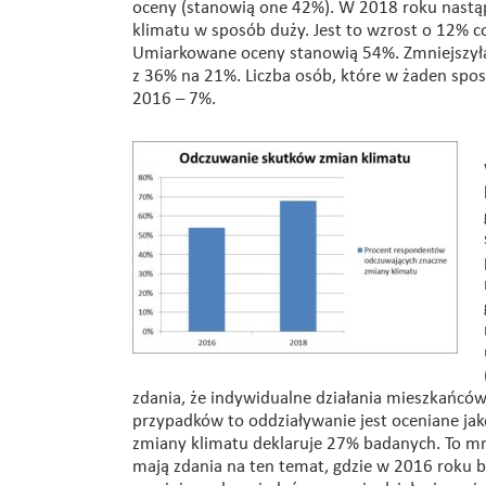
oceny (stanowią one 42%). W 2018 roku nastą
klimatu w sposób duży. Jest to wzrost o 12% c
Umiarkowane oceny stanowią 54%. Zmniejszyła 
z 36% na 21%. Liczba osób, które w żaden spo
2016 – 7%.
zdania, że indywidualne działania mieszkańcó
przypadków to oddziaływanie jest oceniane jak
zmiany klimatu deklaruje 27% badanych. To mn
mają zdania na ten temat, gdzie w 2016 roku 