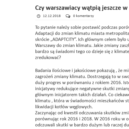
Czy warszawiacy wątpią jeszcze w
12.12.2018
0 komentarzy
To pytanie należy sobie postawić podczas por
Adaptacji do zmian klimatu miasta metropolita
skrócie „ADAPTCITY”. Ich głównym celem było u
Warszawy do zmian klimatu. Jakie zmiany zasz
bardzo są świadomi tego co dzieje się z klima
zredukować?
Badania ilościowe i jakościowe pokazują , że 
zagrożeń zmiany klimatu. Dostrzegają to w swo
duży progres w porównaniu z rokiem 2016. Isto
inicjatywy redukujące negatywne skutki zmia
głównym inicjatorem takich działań. Co ciekaw
klimatu , która w świadomości mieszkańców st
likwidacji kotłów węglowych.
Zaczynając od kwestii odczuwania skutków zm
porównując rok 2016 i 2018. W 2016 roku w 
odczuwali skutki w bardzo dużym lub raczej d