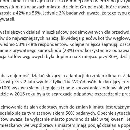
om klimatu. Patrząc na rok 2016 mniej osób twierdzi bo już tyl
szystkim na władzach miasta, dzielnic. Grupa osób, które uważaj
zrosła z 42% na 56%. Jedynie 3% badanych uważa, że tego typu d
wateli.
ajważniejszych działań mieszkańców podejmowanych dla przeciwdz
 do najważniejszych należą: likwidacja pieców, kotłów węglowy
iednio 53% i 48% respondentów. Kolejne miejsca zajmują: oszc
stanie z prywatnego samochodu (28%) oraz korzystanie z odnawia
dacja kotłów węglowych była dopiero na 3 miejscu przy 36%, dziś j
aba znajomość działań służących adaptacji do zmian klimatu. Z 
zrost przez 2 lata wyniósł tylko 1%. Wśród osób deklarujących 
100) wysuwa się następująca triada: korzystanie z odnawialnych
dzie w 2016 roku była to segregacja odpadów, oszczędzanie prą
ejmowanie działań adaptacyjnych do zmian klimatu jest ważny
działo się za tym stanowiskiem 50% badanych. Obecnie sytuacj
tów uważa, że wyłącznie miasto powinno działać w tej kwestii. Je
 mieszkańcy we współpracy z miastem mają podjąć działania popi