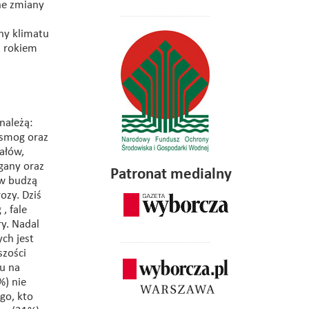
ne zmiany
.
ny klimatu
z rokiem
należą:
 smog oraz
ałów,
gany oraz
Patronat medialny
ów budzą
ozy. Dziś
, fale
ry. Nadal
ch jest
szości
wu na
%) nie
go, kto