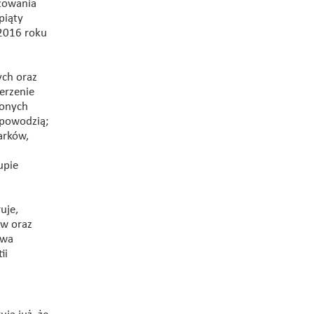
ażowania
piąty
 2016 roku
ych oraz
erzenie
ionych
 powodzią;
arków,
upie
uje,
ów oraz
uwa
ii