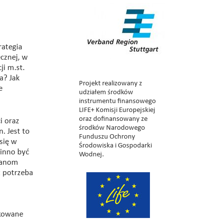
rategia
cznej, w
i m.st.
a? Jak
Projekt realizowany z
e
udziałem środków
instrumentu finansowego
LIFE+ Komisji Europejskiej
oraz dofinansowany ze
i oraz
środków Narodowego
. Jest to
Funduszu Ochrony
się w
Środowiska i Gospodarki
inno być
Wodnej.
mianom
t potrzeba
rkowane